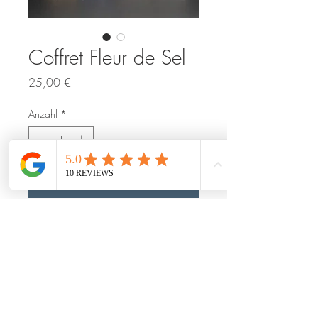
Coffret Fleur de Sel
Preis
25,00 €
Anzahl
*
In den Warenkorb
Joli coffret Fleur de Sel composé de
1 pot Fleur de sel nature 80g
1 pot Fleur de sel au cacao 80g
1 pot Fleur de sel aux pétales de
bleuet 80g
1 pot Fleur de sel au piment