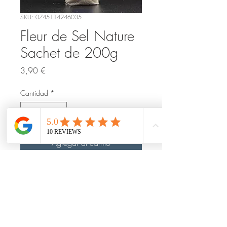
SKU: 0745114246035
Fleur de Sel Nature
Sachet de 200g
Precio
3,90 €
Cantidad
*
Agregar al carrito
Nous cueillons soigneusement notre
Fleur de sel
à la surface de l'eau.
Composée de cristaux très fins, elle
se forme sous l'action conjuguée du
soleil et du vent. Cette
Fleur de sel