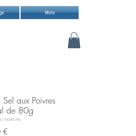
ge
More
 Sel aux Poivres
al de 80g
5114246196
Precio
 €