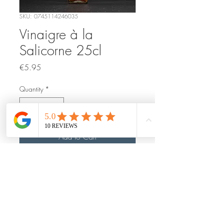
SKU: 0745114246035
Vinaigre à la
Salicorne 25cl
Price
€5.95
Quantity
*
Add to Cart
Notre
Vinaigre à la Salicorne
révélera ses saveurs dans une
vinaigrette pour une salade de
poissons ou de crustacés, dans une
mayonnaise pour accompagner un