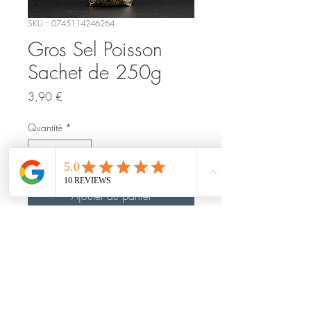
SKU : 0745114246264
Gros Sel Poisson
Sachet de 250g
Prix
3,90 €
Quantité
*
Ajouter au panier
Notre Gros Sel Poisson relève avec
finesse vos papillotes, poissons au
four, noix de St. Jacques, poêlées
de crevettes...
Une envolée d'arômes délicats pour